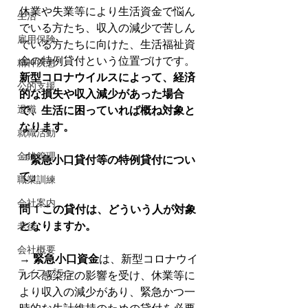
休業や失業等により生活資金で悩ん
生活
でいる方たち、収入の減少で苦しん
雇用保険
でいる方たちに向けた、生活福祉資
金の特例貸付という位置づけです。 
精神疾患
新型コロナウイルスによって、経済
公的支援
的な損失や収入減少があった場合
退職
で、生活に困っていれば概ね対象と
なります。
就職活動
金銭管理
「緊急小口貸付等の特例貸付につい
て」
職業訓練
会社案内
問 1 この貸付は、どういう⼈が対象
となりますか。
老後
会社概要
→ 
緊急小口資金
は、新型コロナウイ
ライフプラン
ルス感染症の影響を受け、休業等に
より収入の減少があり、緊急かつ一