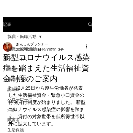
記事
就職・転職活動
あんしんプランナー
就職・転職活動
2020年3月26日
読了時間: 3分
新型コロナウイルス感染
ひきこもり
症を踏まえた生活福祉資
障害年金
金制度のご案内
傷病手当金
昨日3月25日から厚生労働省が発表
認知症
した生活福祉資金・緊急小口資金の
ハローワーク
特例貸付制度が始まりました。 新型
コロナウイルス感染症の影響を踏ま
介護
え、貸付の対象世帯を低所得世帯
以
障害者
外
に拡大しています。 
生活保護