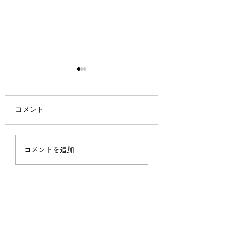
コメント
生活を支えるための支
コロナ感染で知っ
コメントを追加…
援 その1
きたい二つのこと