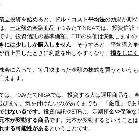
。
積立投資を始めると、
ドル・コスト平均法
の効果が期待
は、
一定額の金融商品
（つみたてNISAでは、投資信託・
です。投資信託の基準価額、ETFの株価は変動しますの
きには少ししか購入しません
。そうすると、平均購入単
が再上昇したときに利益を出しやすくなり、
損をしにく
株会に入って、毎月決まった金額の株式を買うというも
言えます。
ては、つみたてNISAでは、投資する人は運用商品を、
ら選びます。気を付けたいのがあくまでも、「厳選」であ
ではない点です。
投資信託やETFは、定期預金や保険な
元本が変動する商品
です。元本が変動するということは
れする可能性がある
ということです。