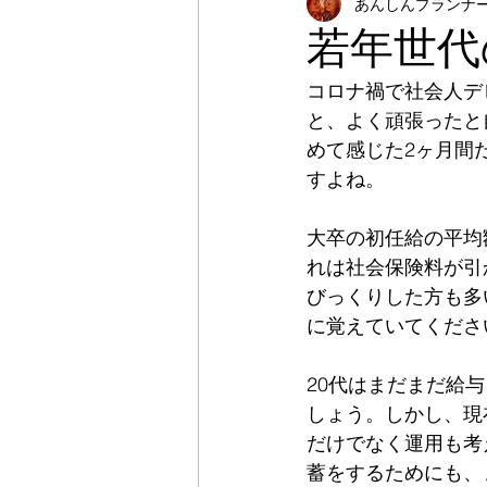
あんしんプランナ
障害者
生活保護
生
若年世代
コロナ禍で社会人デ
金銭管理
職業訓練
と、よく頑張ったと
めて感じた2ヶ月間
すよね。
大卒の初任給の平均
れは社会保険料が引
びっくりした方も多
に覚えていてくださ
20代はまだまだ給
しょう。しかし、現
だけでなく運用も考
蓄をするためにも、