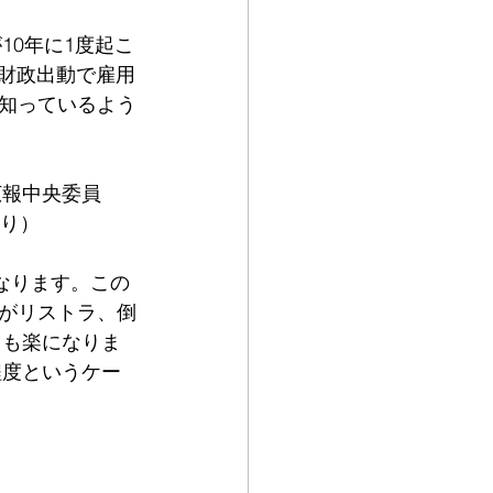
10年に1度起こ
の財政出動で雇用
知っているよう
広報中央委員
より）
なります。この
がリストラ、倒
ても楽になりま
程度というケー