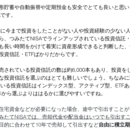
形貯蓄や自動振替や定期預金も安全でとても良いと思い
A
です。
、特に今まで投資をしたことがない人や投資経験の少ない
ら、つみたてNISAでラインアップされている投資信託・
も長い時間をかけて着実に資産形成できると判断した、
投資信託・ETFばかりだからです。
売されている投資信託の数は約6,000本もあり、投資を
な投資信託を選ぶのはとても難しいでしょう。ちなみに
ている投資信託はインデックス型、アクティブ型、ETFあ
0本から選ぶよりははるかに選びやすいですね。
住宅資金などが必要になった場合、途中で引出すことが
みたてNISAでは、売却代金や配当金はいつでも引出す
目的に合わせて10年で売却して引出すなど
自由に積立期