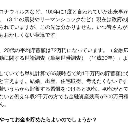
ロナウィルスなど、100年に1度と言われていた出来事が
。（3.11の震災やリーマンショックなど）現在は政府
られていますが、この先は分かりません。いつ皆さんが
もおかしくない状況です。
、20代の平均貯蓄額は72万円になっています。（金融
動に関する世論調査（単身世帯調査）（平成30年）」
していても単純計算で65歳時点で約1千万円の貯蓄額に
と言えます。結婚、出産、住宅取得、考えたくないです
若いうちから貯蓄する習慣をつけると30代、40代がと
ないと例え年収2千万の方でも金融資産残高が300万円
ん。
うやってお金を貯めたらよいのでしょうか？