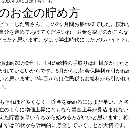
ー
2020年6月5日
読了時間: 4分
活
雇用保険
精神疾患
公的支援
退職
のお金の貯め方
ビューした皆さん、この2ヶ月間お疲れ様でした。慣れ
会社案内
老後
会社概要
ライフプラン
自分を褒めてあげてくださいね。お金を稼ぐのがこんな
だったと思います。やはり学生時代にしたアルバイトと
額は約20万6千円。4月の給料の手取りは結構多かった
かれていないからです。5月からは社会保険料が引かれ
いと思います。2年目からは住民税もお給料から引かれ
い。
与もそれほど多くなく、貯金を始めるにはまだ早い、と
在のように物価上昇にともなう賃金上昇が見込まれない
えた貯蓄を早いうちから始める方がいいと思います。将
まずは20代から計画的に貯金していくことが大切です。