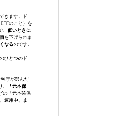
できます。ド
ETFのこと）を
で、
低いときに
価を下げられま
くなる
のです。
のひとつのド
金融庁が選んだ
り、
「元本保
どの「元本確保
、
運用中、ま