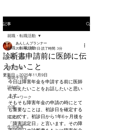
記事
就職・転職活動
あんしんプランナー
就職・転職活動
2021年2月21日
読了時間: 3分
診断書申請前に医師に伝
ひきこもり
えたいこと
障害年金
更新日：
2025年11月9日
傷病手当金
今日は障害年金を申請する前に医師
認知症
に伝えたいことをお話したいと思い
ます。
ハローワーク
そもそも障害年金の申請の時にとて
介護
も重要なことは、初診日を確定する
ことです。初診日から1年6ヶ月後を
障害者
「障害認定日」と言います。その障
生活保護