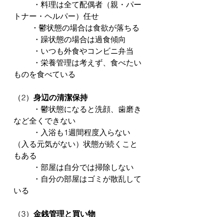
	・料理は全て配偶者（親・パー
トナー・ヘルパー）任せ
　　 ・鬱状態の場合は食欲が落ちる
	・躁状態の場合は過食傾向
	・いつも外食やコンビニ弁当
	・栄養管理は考えず、食べたい
ものを食べている
（2）
身辺の清潔保持
	・鬱状態になると洗顔、歯磨き
など全くできない
	・入浴も1週間程度入らない
（入る元気がない）状態が続くこと
もある
	・部屋は自分では掃除しない
	・自分の部屋はゴミが散乱して
いる
（3）
金銭管理と買い物