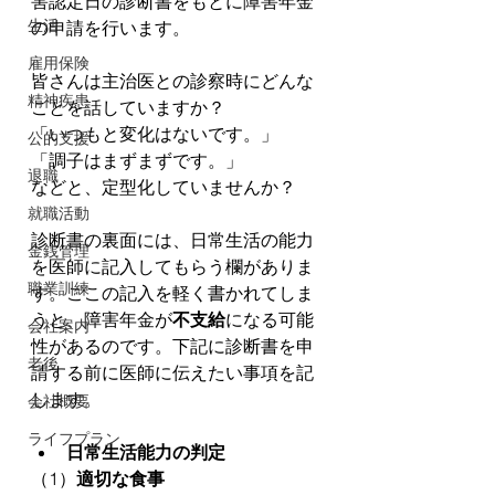
害認定日の診断書をもとに障害年金
生活
の申請を行います。
雇用保険
皆さんは主治医との診察時にどんな
精神疾患
ことを話していますか？
「いつもと変化はないです。」
公的支援
「調子はまずまずです。」
退職
などと、定型化していませんか？
就職活動
診断書の裏面には、日常生活の能力
金銭管理
を医師に記入してもらう欄がありま
職業訓練
す。ここの記入を軽く書かれてしま
うと、障害年金が
不支給
になる可能
会社案内
性があるのです。下記に診断書を申
老後
請する前に医師に伝えたい事項を記
します。
会社概要
ライフプラン
日常生活能力の判定
（1）
適切な食事