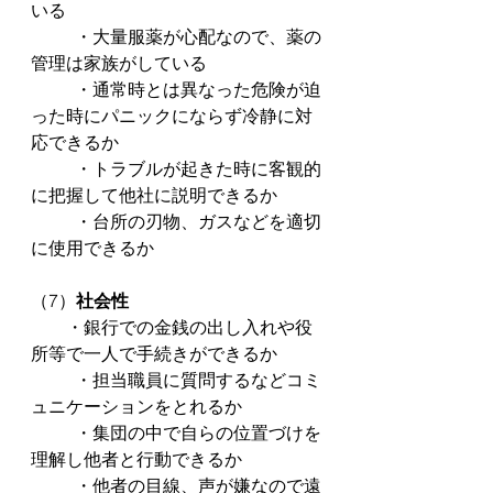
いる
	・大量服薬が心配なので、薬の
管理は家族がしている
	・通常時とは異なった危険が迫
った時にパニックにならず冷静に対
応できるか
	・トラブルが起きた時に客観的
に把握して他社に説明できるか
	・台所の刃物、ガスなどを適切
に使用できるか
（7）
社会性
        ・銀行での金銭の出し入れや役
所等で一人で手続きができるか
	・担当職員に質問するなどコミ
ュニケーションをとれるか
	・集団の中で自らの位置づけを
理解し他者と行動できるか
	・他者の目線、声が嫌なので遠